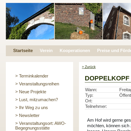
Startseite
Verein
Kooperationen
Preise und Förd
> Zurück
> Terminkalender
DOPPELKOPF am
> Veranstaltungsreihen
Wann:
Freita
> Neue Projekte
Typ:
Öffent
> Lust, mitzumachen?
Ort:
Teilnehmer:
> Ihr Weg zu uns
> Newsletter
Am Hof wird gerne ges
> Veranstaltungsort: AWO-
möchten, können sich 
Begegnungsstätte