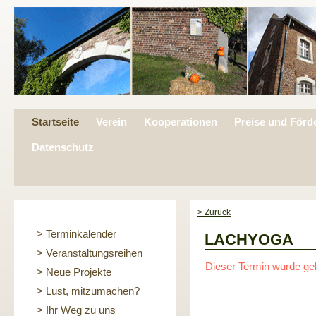
Startseite
Verein
Kooperationen
Preise und Förd
Datenschutz
> Zurück
> Terminkalender
LACHYOGA
> Veranstaltungsreihen
Dieser Termin wurde ge
> Neue Projekte
> Lust, mitzumachen?
> Ihr Weg zu uns