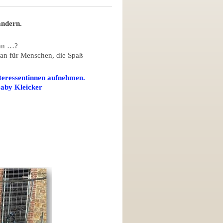
ändern.
ann …?
s an für Menschen, die Spaß
nteressentinnen aufnehmen.
Gaby Kleicker