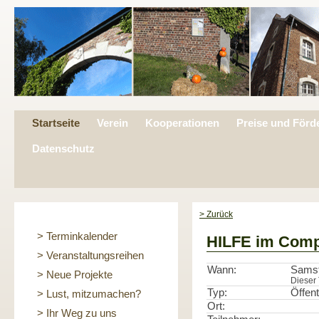
Startseite
Verein
Kooperationen
Preise und Förd
Datenschutz
> Zurück
> Terminkalender
HILFE im Comp
> Veranstaltungsreihen
Wann:
Samst
> Neue Projekte
Dieser 
Typ:
Öffent
> Lust, mitzumachen?
Ort:
> Ihr Weg zu uns