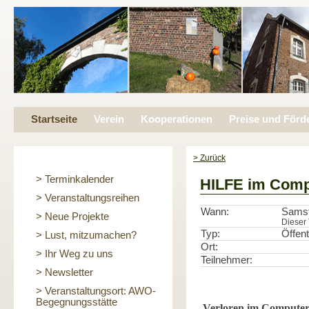
Startseite
Verein
Kooperationen
Preise und Förd
> Zurück
> Terminkalender
HILFE im Comp
> Veranstaltungsreihen
Wann:
Samst
> Neue Projekte
Dieser 
Typ:
Öffent
> Lust, mitzumachen?
Ort:
> Ihr Weg zu uns
Teilnehmer:
> Newsletter
> Veranstaltungsort: AWO-
Begegnungsstätte
Verloren im Computer-