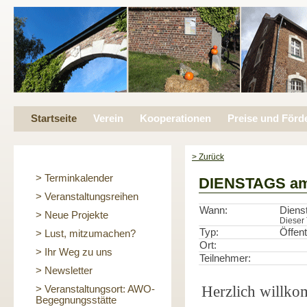
Startseite
Verein
Kooperationen
Preise und Förd
> Zurück
> Terminkalender
DIENSTAGS a
> Veranstaltungsreihen
Wann:
Diens
> Neue Projekte
Dieser 
Typ:
Öffent
> Lust, mitzumachen?
Ort:
> Ihr Weg zu uns
Teilnehmer:
> Newsletter
Herzlich willko
> Veranstaltungsort: AWO-
Begegnungsstätte