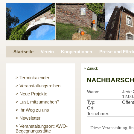
Startseite
Verein
Kooperationen
Preise und Förd
> Zurück
> Terminkalender
NACHBARSCH
> Veranstaltungsreihen
Wann:
Jede 
> Neue Projekte
12:00.
> Lust, mitzumachen?
Typ:
Öffent
Ort:
> Ihr Weg zu uns
Teilnehmer:
> Newsletter
> Veranstaltungsort: AWO-
Diese Veranstaltung fin
Begegnungsstätte