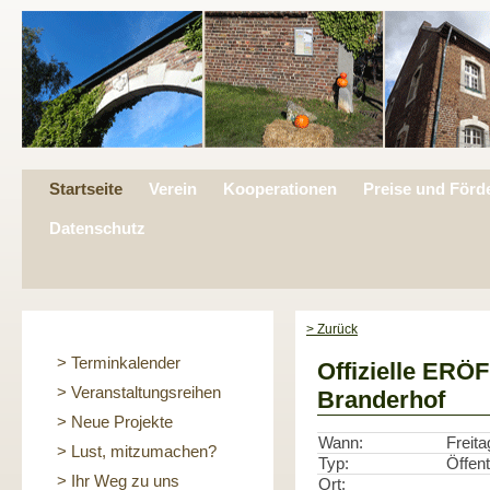
Startseite
Verein
Kooperationen
Preise und Förd
Datenschutz
> Zurück
> Terminkalender
Offizielle ER
> Veranstaltungsreihen
Branderhof
> Neue Projekte
Wann:
Freita
> Lust, mitzumachen?
Typ:
Öffent
> Ihr Weg zu uns
Ort: