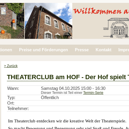
tionen
Preise und Förderungen
Presse
Kontakt
Impr
> Zurück
THEATERCLUB am HOF - Der Hof spielt 
Wann:
Samstag 04.10.2025 15:00 - 16:30
Dieser Termin ist Teil einer
Termin-Serie
Typ:
Öffentlich
Ort:
Teilnehmer:
Im Theaterclub entdecken wir die kreative Welt der Theaterspiele.
So macht Bewegung und Begegnung sehr viel Spaß und Freude. Aus