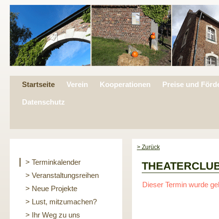
Startseite
Verein
Kooperationen
Preise und Förd
Datenschutz
> Zurück
> Terminkalender
THEATERCLUB a
> Veranstaltungsreihen
Dieser Termin wurde ge
> Neue Projekte
> Lust, mitzumachen?
> Ihr Weg zu uns