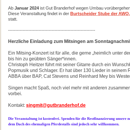
Ab
Januar 2024
ist Gut Branderhof wegen Umbau vorübergehe
Diese Veranstaltung findet in der
Burtscheider Stube der AWO,
statt.
------------------------------------------------------------
Herzliche Einladung zum Mitsingen am Sonntagnachmi
Ein Mitsing-Konzert ist für alle, die gerne „heimlich unter d
bis hin zu geübten Sänger*innen.
Christoph Heitzer führt mit seiner Gitarre durch ein Wunsch
Popmusik und Schlager. Er hat über 130 Lieder in seinem R
ABBA über BAP, Cat Stevens und Reinhard Mey bis Weste
Singen macht Spaß, noch viel mehr mit anderen zusamme
vorbei.
Kontakt:
singmit@gutbranderhof.de
Die Veranstaltung ist kostenfrei. Spenden für die Restfinanzierung unsere
dem Dach des ehemaligen Pferdestalls sind jedoch sehr willkommen.