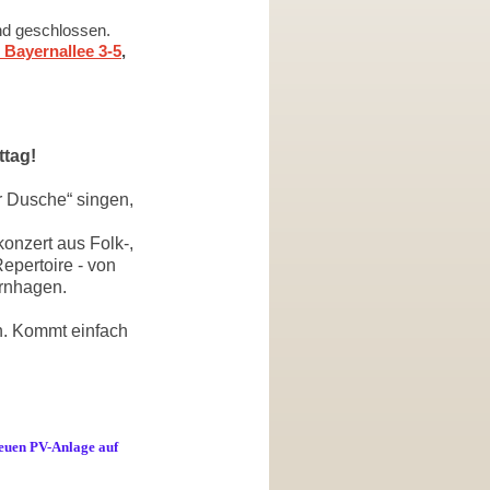
nd geschlossen.
 Bayernallee 3-5
,
ttag!
er Dusche“ singen,
konzert aus Folk-,
epertoire - von
rnhagen.
n. Kommt einfach
 neuen PV-Anlage auf