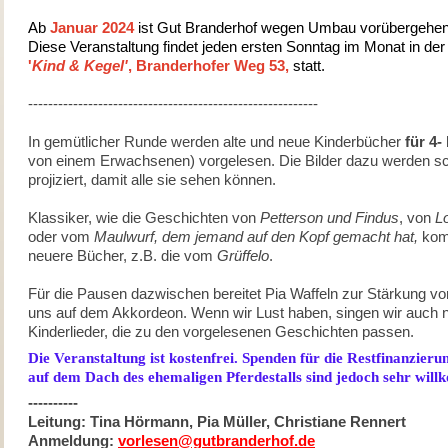
Ab
Januar 2024
ist Gut Branderhof wegen Umbau vorübergehe
Diese Veranstaltung findet jeden ersten Sonntag im Monat in der
'
Kind & Kegel'
, Branderhofer Weg 53,
statt.
----------------------------------------------------------
In gemütlicher Runde werden alte und neue Kinderbücher
für 4-
von einem Erwachsenen) vorgelesen. Die Bilder dazu werden s
projiziert, damit alle sie sehen können.
Klassiker, wie die Geschichten von
Petterson und Findus
, von
Lo
oder vom
Maulwurf, dem jemand auf den Kopf gemacht hat,
kom
neuere Bücher, z.B. die vom
Grüffelo
.
Für die Pausen dazwischen bereitet Pia Waffeln zur Stärkung vor,
uns auf dem Akkordeon. Wenn wir Lust haben, singen wir auc
Kinderlieder, die zu den vorgelesenen Geschichten passen.
Die Veranstaltung ist kostenfrei. Spenden für die Restfinanzier
auf dem Dach des ehemaligen Pferdestalls sind jedoch sehr wil
----------
Leitung: Tina Hörmann, Pia Müller, Christiane Rennert
Anmeldung:
vorlesen@gutbranderhof.de