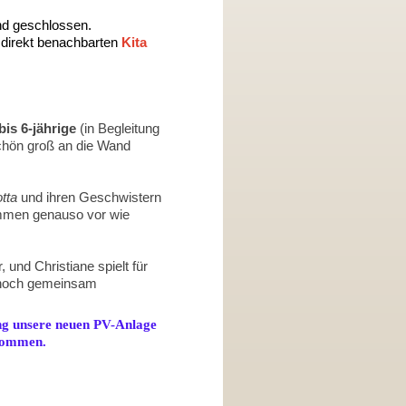
nd geschlossen.
 direkt benachbarten
Kita
 bis 6-jährige
(in Begleitung
chön groß an die Wand
tta
und ihren Geschwistern
men genauso vor wie
 und Christiane spielt für
h noch gemeinsam
ung unsere neuen PV-Anlage
lkommen.