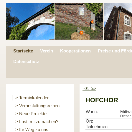
Startseite
Verein
Kooperationen
Preise und Förd
Datenschutz
> Zurück
> Terminkalender
HOFCHOR
> Veranstaltungsreihen
Wann:
Mittw
> Neue Projekte
Dieser 
Ort:
> Lust, mitzumachen?
Teilnehmer:
> Ihr Weg zu uns