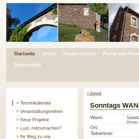
Startseite
Verein
Kooperationen
Preise und Förd
Datenschutz
> Zurück
> Terminkalender
Sonntags WA
> Veranstaltungsreihen
Wann:
Sonnt
> Neue Projekte
Dieser 
Ort:
> Lust, mitzumachen?
Teilnehmer:
> Ihr Weg zu uns