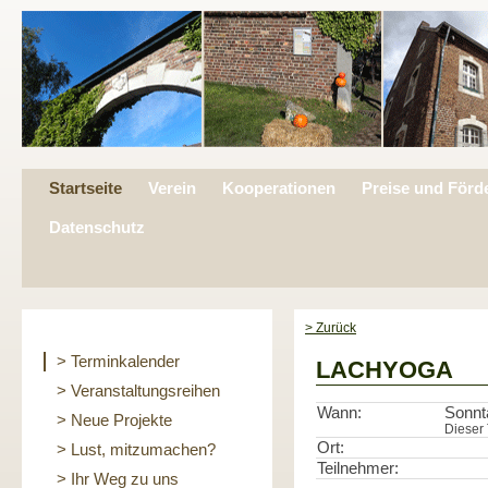
Startseite
Verein
Kooperationen
Preise und Förd
Datenschutz
> Zurück
> Terminkalender
LACHYOGA
> Veranstaltungsreihen
Wann:
Sonnt
> Neue Projekte
Dieser 
Ort:
> Lust, mitzumachen?
Teilnehmer:
> Ihr Weg zu uns