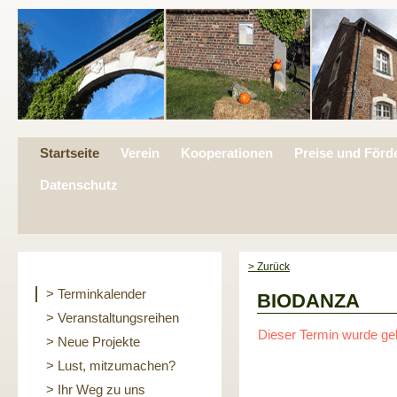
Startseite
Verein
Kooperationen
Preise und Förd
Datenschutz
> Zurück
> Terminkalender
BIODANZA
> Veranstaltungsreihen
Dieser Termin wurde ge
> Neue Projekte
> Lust, mitzumachen?
> Ihr Weg zu uns