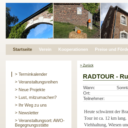
Startseite
Verein
Kooperationen
Preise und Förd
> Zurück
> Terminkalender
RADTOUR - Run
> Veranstaltungsreihen
Wann:
Sonnt
> Neue Projekte
Ort:
> Lust, mitzumachen?
Teilnehmer:
> Ihr Weg zu uns
Heute schwärmt der Bra
> Newsletter
Tour ist ca. 12 km lang.
> Veranstaltungsort: AWO-
Viehhaltung, Wiesen un
Begegnungsstätte