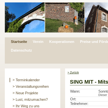
Startseite
Verein
Kooperationen
Preise und Förd
Datenschutz
> Zurück
> Terminkalender
SING MIT - Mit
> Veranstaltungsreihen
Wann:
Sonnt
> Neue Projekte
Dieser 
Ort:
> Lust, mitzumachen?
Teilnehmer:
> Ihr Weg zu uns