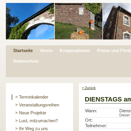
Startseite
Verein
Kooperationen
Preise und Förd
Datenschutz
> Zurück
> Terminkalender
DIENSTAGS a
> Veranstaltungsreihen
Wann:
Diens
> Neue Projekte
Dieser 
Ort:
> Lust, mitzumachen?
Teilnehmer:
> Ihr Weg zu uns