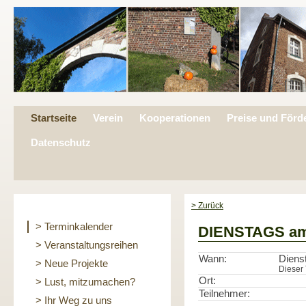
Startseite
Verein
Kooperationen
Preise und Förd
Datenschutz
> Zurück
> Terminkalender
DIENSTAGS a
> Veranstaltungsreihen
Wann:
Diens
> Neue Projekte
Dieser 
Ort:
> Lust, mitzumachen?
Teilnehmer:
> Ihr Weg zu uns