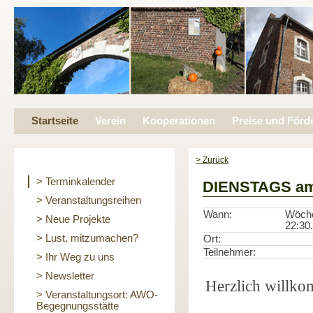
Startseite
Verein
Kooperationen
Preise und Förd
> Zurück
> Terminkalender
DIENSTAGS a
> Veranstaltungsreihen
Wann:
Wöche
> Neue Projekte
22:30.
> Lust, mitzumachen?
Ort:
Teilnehmer:
> Ihr Weg zu uns
> Newsletter
Herzlich willko
> Veranstaltungsort: AWO-
Begegnungsstätte