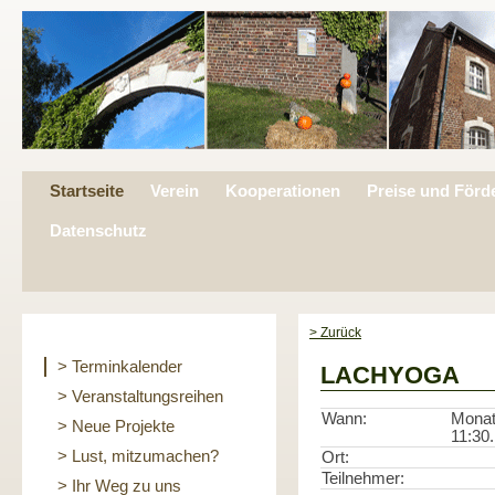
Startseite
Verein
Kooperationen
Preise und Förd
Datenschutz
> Zurück
> Terminkalender
LACHYOGA
> Veranstaltungsreihen
Wann:
Monat
> Neue Projekte
11:30.
> Lust, mitzumachen?
Ort:
Teilnehmer:
> Ihr Weg zu uns