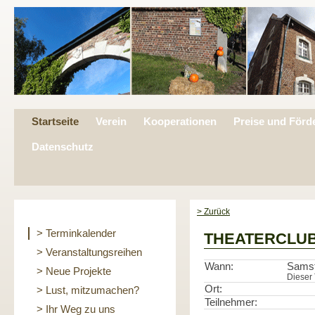
Startseite
Verein
Kooperationen
Preise und Förd
Datenschutz
> Zurück
> Terminkalender
THEATERCLUB a
> Veranstaltungsreihen
Wann:
Samst
> Neue Projekte
Dieser 
Ort:
> Lust, mitzumachen?
Teilnehmer:
> Ihr Weg zu uns